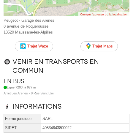
Corriger l’adresse ou la localisation
Peugeot - Garage des Arènes
8 avenue de Roquerousse
13520 Maussane-les-Alpilles
Trajet Waze
Trajet Maps
Venir en transports en
commun
En bus
Ligne 7203, à 977 m
Arrêt Les Arènes - 8 Rue Saint Eloi
Informations
Forme juridique
SARL
SIRET
40534643800022