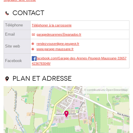
Contact
Téléphone
Téléphoner à la carrosserie
Email
garagedesarenesⓐwanadoo.fr
rendezvousenligne.peugeot.fr
Site web
www.garage-maussane.fr
facebook.com/Garage-des-Arenes-Peugeot-Maussane-33657
Facebook
4236783048/
Plan et adresse
© contributeurs OpenStreetMap