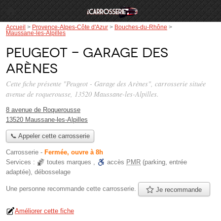
Accueil
>
Provence-Alpes-Côte d'Azur
>
Bouches-du-Rhône
>
Maussane-les-Alpilles
Peugeot - Garage des
Arènes
Cette fiche présente "Peugeot - Garage des Arènes", carrosserie située
avenue de roquerousse
, 13520 Maussane-les-Alpilles.
8 avenue de Roquerousse
13520 Maussane-les-Alpilles
📞 Appeler cette carrosserie
Carrosserie
-
Fermée, ouvre à 8h
Services :
toutes marques
,
accès
PMR
(parking, entrée
adaptée)
,
débosselage
Une personne
recommande
cette carrosserie.
Je recommande
Améliorer cette fiche