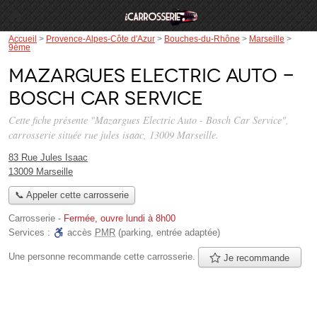
Accueil
>
Provence-Alpes-Côte d'Azur
>
Bouches-du-Rhône
>
Marseille
>
9ème
Mazargues Electric Auto -
Bosch Car Service
Cette fiche présente "Mazargues Electric Auto - Bosch Car Service",
carrosserie située
rue jules isaac
, 13009 Marseille.
83 Rue Jules Isaac
13009 Marseille
📞 Appeler cette carrosserie
Carrosserie
-
Fermée, ouvre lundi à 8h00
Services :
accès
PMR
(parking, entrée adaptée)
Une personne
recommande
cette carrosserie.
Je recommande