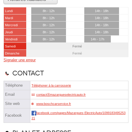
Lundi
8h - 12h
14h - 18h
Mardi
8h - 12h
14h - 18h
Mercredi
8h - 12h
14h - 18h
Jeudi
8h - 12h
14h - 18h
Vendredi
8h - 12h
14h - 17h
Samedi
Fermé
Dimanche
Fermé
Signaler une erreur
Contact
Téléphone
Téléphoner à la carrosserie
Email
contactⓐmazargueselectricauto.fr
Site web
www.boschcarservice.fr
facebook.com/pages/Mazargues-ElectricAuto/1099183495253
Facebook
21