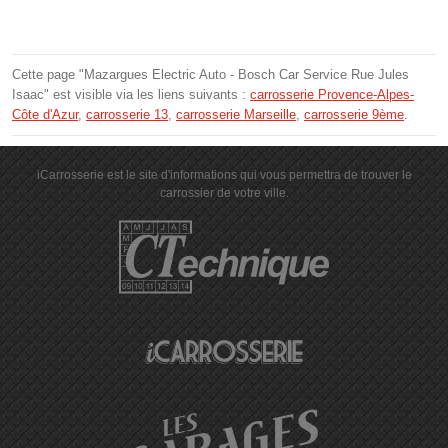
Cette page "Mazargues Electric Auto - Bosch Car Service Rue Jules
Isaac" est visible via les liens suivants :
carrosserie Provence-Alpes-
Côte d'Azur
,
carrosserie 13
,
carrosserie Marseille
,
carrosserie 9ème
.
iCarrosserie est le site d'informations qui vous permettra de trouver le
carrossier de votre ville.