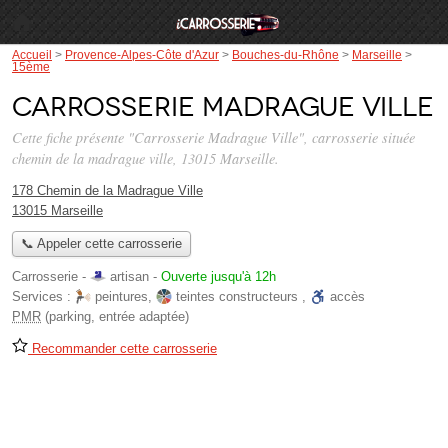
Accueil
>
Provence-Alpes-Côte d'Azur
>
Bouches-du-Rhône
>
Marseille
>
15ème
Carrosserie Madrague Ville
Cette fiche présente "Carrosserie Madrague Ville", carrosserie située
chemin de la madrague ville
, 13015 Marseille.
178 Chemin de la Madrague Ville
13015 Marseille
📞 Appeler cette carrosserie
Carrosserie -
artisan
-
Ouverte jusqu'à 12h
Services :
peintures
,
teintes constructeurs
,
accès
PMR
(parking, entrée adaptée)
Recommander cette carrosserie