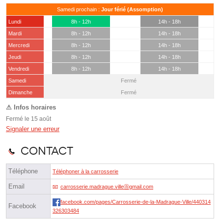
Samedi prochain :
Jour férié (Assomption)
Lundi
8h - 12h
14h - 18h
Mardi
8h - 12h
14h - 18h
Mercredi
8h - 12h
14h - 18h
Jeudi
8h - 12h
14h - 18h
Vendredi
8h - 12h
14h - 18h
Samedi
Fermé
(15 août)
Dimanche
Fermé
Fermé le 15 août
Signaler une erreur
Contact
Téléphone
Téléphoner à la carrosserie
Email
carrosserie.madrague.villeⓐgmail.com
facebook.com/pages/Carrosserie-de-la-Madrague-Ville/440314
Facebook
326303484