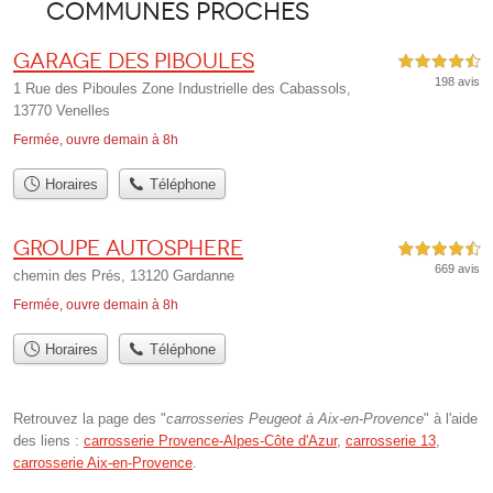
communes proches
Garage des Piboules
4,5 étoiles sur 5
198 avis
1 Rue des Piboules Zone Industrielle des Cabassols,
13770 Venelles
Fermée, ouvre demain à 8h
Horaires
Téléphone
Groupe Autosphere
4,5 étoiles sur 5
669 avis
chemin des Prés, 13120 Gardanne
Fermée, ouvre demain à 8h
Horaires
Téléphone
Retrouvez la page des "
carrosseries Peugeot à Aix-en-Provence
" à l'aide
des liens :
carrosserie Provence-Alpes-Côte d'Azur
,
carrosserie 13
,
carrosserie Aix-en-Provence
.