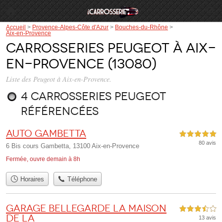
Accueil
>
Provence-Alpes-Côte d'Azur
>
Bouches-du-Rhône
>
Aix-en-Provence
Carrosseries Peugeot à Aix-
en-Provence (13080)
Liste des Peugeot à Aix-en-Provence.
4 carrosseries Peugeot
référencées
Auto Gambetta
5,0 étoiles sur 5
80 avis
6 Bis cours Gambetta, 13100 Aix-en-Provence
Fermée, ouvre demain à 8h
Horaires
Téléphone
Garage Bellegarde la Maison
3,5 étoiles sur 5
de la
13 avis