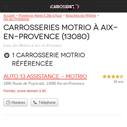
Accueil
>
Provence-Alpes-Côte d'Azur
>
Bouches-du-Rhône
>
Aix-en-Provence
Carrosseries Motrio à Aix-
en-Provence (13080)
Liste des Motrio à Aix-en-Provence.
1 carrosserie Motrio
référencée
Auto 13 Assistance - MOTRIO
4,5 étoiles sur 5
58 avis
1895 Route de Puyricard, 13090 Aix-en-Provence
Fermée, ouvre demain à 8h
Horaires
Téléphone