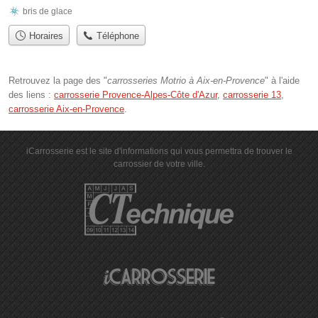
bris de glace
Horaires
Téléphone
Retrouvez la page des "
carrosseries Motrio à Aix-en-Provence
" à l'aide
des liens :
carrosserie Provence-Alpes-Côte d'Azur
,
carrosserie 13
,
carrosserie Aix-en-Provence
.
iCarrosserie est le site d'informations qui vous permettra de trouver le
carrossier de votre ville.