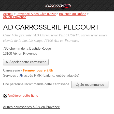
Accueil
>
Provence-Alpes-Côte d'Azur
>
Bouches-du-Rhône
>
Aix-en-Provence
AD Carrosserie PELCOURT
Cette fiche présente "AD Carrosserie PELCOURT", carrosserie située
chemin de la bastide rouge
, 13100 Aix-en-Provence.
780 chemin de la Bastide Rouge
13100 Aix-en-Provence
📞 Appeler cette carrosserie
Carrosserie
-
Fermée, ouvre à 8h
Services :
accès
PMR
(parking, entrée adaptée)
Une personne
recommande
cette carrosserie.
Je recommande
Améliorer cette fiche
Autres carrosseries à Aix-en-Provence