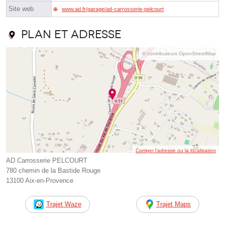
Site web
www.ad.fr/garage/ad-carrosserie-pelcourt
Plan et adresse
© contributeurs OpenStreetMap
Corriger l’adresse ou la localisation
AD Carrosserie PELCOURT
780 chemin de la Bastide Rouge
13100 Aix-en-Provence
Trajet Waze
Trajet Maps