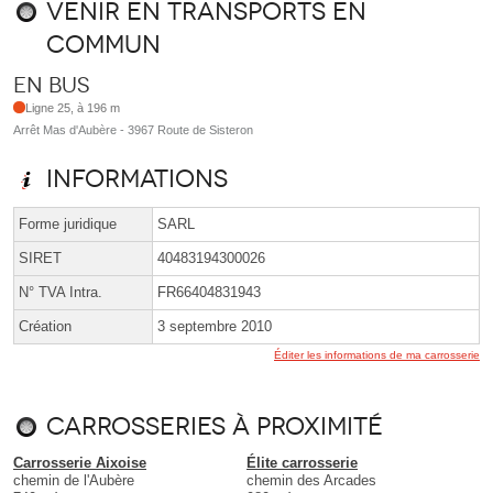
Venir en transports en
commun
En bus
Ligne 25, à 196 m
Arrêt Mas d'Aubère - 3967 Route de Sisteron
Informations
Forme juridique
SARL
SIRET
40483194300026
N° TVA Intra.
FR66404831943
Création
3 septembre 2010
Éditer les informations de ma carrosserie
Carrosseries à proximité
Carrosserie Aixoise
Élite carrosserie
chemin de l'Aubère
chemin des Arcades