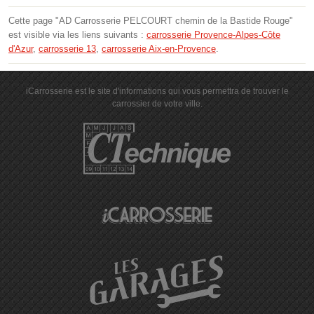
Cette page "AD Carrosserie PELCOURT chemin de la Bastide Rouge"
est visible via les liens suivants :
carrosserie Provence-Alpes-Côte
d'Azur
,
carrosserie 13
,
carrosserie Aix-en-Provence
.
iCarrosserie est le site d'informations qui vous permettra de trouver le
carrossier de votre ville.