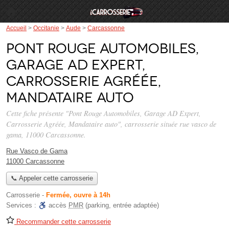
Accueil
>
Occitanie
>
Aude
>
Carcassonne
Pont Rouge Automobiles,
Garage AD Expert,
Carrosserie Agréée,
Mandataire auto
Cette fiche présente "Pont Rouge Automobiles, Garage AD Expert,
Carrosserie Agréée, Mandataire auto", carrosserie située
rue vasco de
gama
, 11000 Carcassonne.
Rue Vasco de Gama
11000 Carcassonne
📞 Appeler cette carrosserie
Carrosserie
-
Fermée, ouvre à 14h
Services :
accès
PMR
(parking, entrée adaptée)
Recommander cette carrosserie