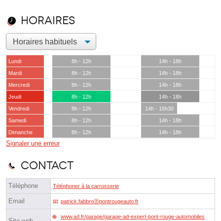
Horaires
Lundi
8h - 12h
14h - 18h
Mardi
8h - 12h
14h - 18h
Mercredi
8h - 12h
14h - 18h
Jeudi
8h - 12h
14h - 18h
Vendredi
8h - 12h
14h - 16h30
Samedi
8h - 12h
14h - 18h
Dimanche
8h - 12h
14h - 18h
Signaler une erreur
Contact
Téléphone
Téléphoner à la carrosserie
Email
patrick.fabbroⓐpontrougeauto.fr
www.ad.fr/garage/garage-ad-expert-pont-rouge-automobiles
Site web