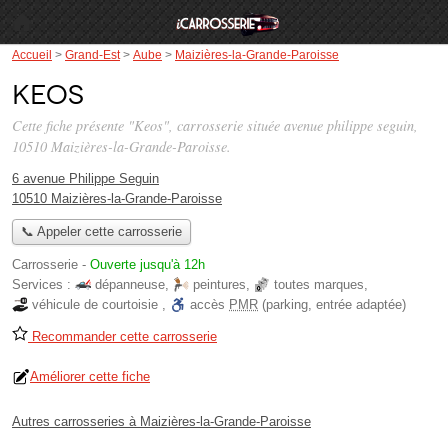
Accueil
>
Grand-Est
>
Aube
>
Maizières-la-Grande-Paroisse
Keos
Cette fiche présente "Keos", carrosserie située
avenue philippe seguin
,
10510 Maizières-la-Grande-Paroisse.
6 avenue Philippe Seguin
10510 Maizières-la-Grande-Paroisse
📞 Appeler cette carrosserie
Carrosserie
-
Ouverte jusqu'à 12h
Services :
dépanneuse
,
peintures
,
toutes marques
,
véhicule de courtoisie
,
accès
PMR
(parking, entrée adaptée)
Recommander cette carrosserie
Améliorer cette fiche
Autres carrosseries à Maizières-la-Grande-Paroisse