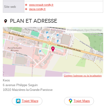
www.renault-romilly.fr
Site web
dacia-romilly.fr
Plan et adresse
© contributeurs OpenStreetMap
Corriger l’adresse ou la localisation
Keos
6 avenue Philippe Seguin
10510 Maizières-la-Grande-Paroisse
Trajet Waze
Trajet Maps