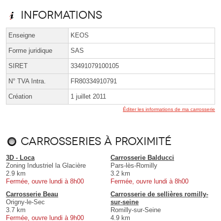
Informations
Enseigne
KEOS
Forme juridique
SAS
SIRET
33491079100105
N° TVA Intra.
FR80334910791
Création
1 juillet 2011
Éditer les informations de ma carrosserie
Carrosseries à proximité
3D - Loca
Carrosserie Balducci
Zoning Industriel la Glacière
Pars-lès-Romilly
2.9 km
3.2 km
Fermée, ouvre lundi à 8h00
Fermée, ouvre lundi à 8h00
Carrosserie Beau
Carrosserie de sellières romilly-
Origny-le-Sec
sur-seine
3.7 km
Romilly-sur-Seine
Fermée, ouvre lundi à 9h00
4.9 km