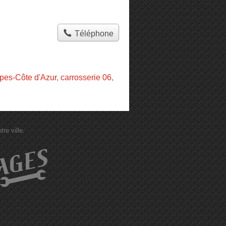
Téléphone
pes-Côte d'Azur
,
carrosserie 06
,
re ville.