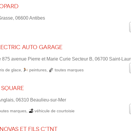
opard
rasse, 06600 Antibes
lectric Auto Garage
e 875 avenue Pierre et Marie Curie Secteur B, 06700 Saint-Lau
ris de glace
,
peintures
,
toutes marques
 Square
nglais, 06310 Beaulieu-sur-Mer
outes marques
,
véhicule de courtoisie
ovas et Fils C'TNT