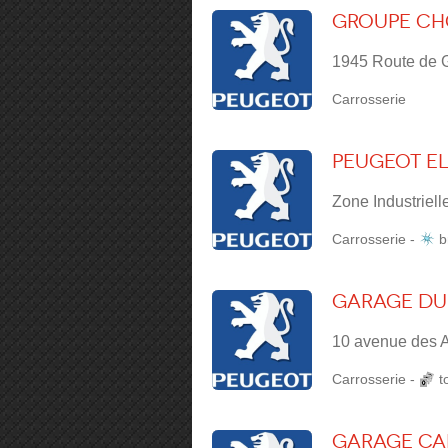
Groupe Ch
1945 Route de G
Carrosserie
PEUGEOT E
Zone Industriell
Carrosserie
-
b
Garage du
10 avenue des A
Carrosserie
-
t
Garage Can