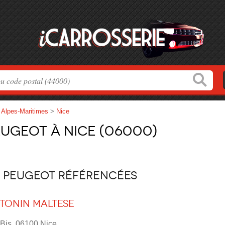
>
Alpes-Maritimes
>
Nice
ugeot à Nice (06000)
s Peugeot référencées
tonin Maltese
Bis, 06100 Nice