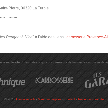
aint-Pierre, 06320 La Turbie
épanneuse
ries Peugeot à Nice
" à l'aide des liens :
carrosserie Provence-Al
erie est le site d'informations qui vous permettra de trouver le carrossier de vot
© 2026
iCarrosserie.fr
-
Mentions légales
-
Contact
-
Inscription gratuite