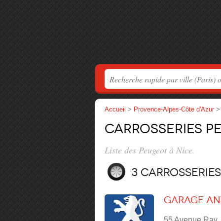
Accueil
>
Provence-Alpes-Côte d'Azur
Carrosseries Pe
Liste des Peugeot à Nice.
3 carrosserie
Garage An
55 Avenue Ray, 