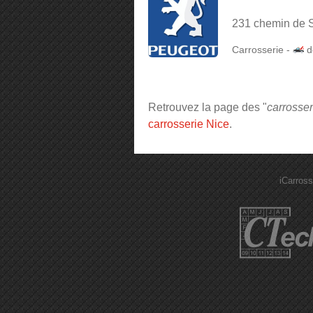
231 chemin de S
Carrosserie
-
d
Retrouvez la page des "
carrosse
carrosserie Nice
.
iCarross