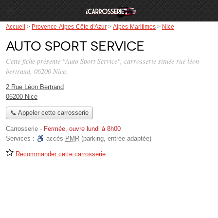
Accueil
>
Provence-Alpes-Côte d'Azur
>
Alpes-Maritimes
>
Nice
Auto Sport Service
Cette fiche présente "Auto Sport Service", carrosserie située
rue léon
bertrand
, 06200 Nice.
2 Rue Léon Bertrand
06200 Nice
📞 Appeler cette carrosserie
Carrosserie
-
Fermée, ouvre lundi à 8h00
Services :
accès
PMR
(parking, entrée adaptée)
Recommander cette carrosserie