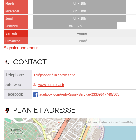
Mardi
8h - 18h
Mercredi
8h - 18h
Jeudi
8h - 18h
Vendredi
8h - 17h
Samedi
Fermé
Dimanche
Fermé
Signaler une erreur
Contact
Téléphone
Téléphoner à la carrosserie
Site web
www.eurorepar.fr
Facebook
facebook.com/Auto-Sport-Service-233691477407063
Plan et adresse
© contributeurs OpenStreetMap