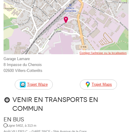
Corriger l’adresse ou la localisation
Garage Lamare
8 Impasse du Chenois
02600 Villers-Cotterêts
Trajet Waze
Trajet Maps
Venir en transports en
commun
En bus
Ligne 5402, à 313 m
Arrêt VILLERS C. - GARE SNCF - 5bis Avenue de la Gare