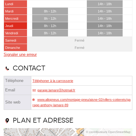
Lundi
14h - 18h
Mardi
8h - 12h
14h - 18h
Mercredi
8h - 12h
14h - 18h
Jeudi
8h - 12h
14h - 18h
Vendredi
8h - 12h
14h - 18h
Samedi
Fermé
Dimanche
Fermé
Signaler une erreur
Contact
Téléphone
Téléphoner à la carrosserie
Email
garage.lamareⓐhotmail.fr
www.allopneus.com/montage-pneu/aisne-02/villers-cotterets/ga
Site web
rage-anthony-lamare-89
Plan et adresse
© contributeurs OpenStreetMap