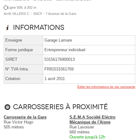
Ligne 509, à 302 m
Arrêt VILLERS C. - SNCF - 7 Avenue de la Gare
Informations
Enseigne
Garage Lamare
Forme juridique
Entrepreneur individuel
SIRET
53156176900013
N° TVA Intra.
FR81531561769
Création
1 avril 2011
Éditer les informations de ma carrosserie
Carrosseries à proximité
Carrosserie de la Gare
S.E.M.A Société Eléctro
Rue Victor Hugo
Mécanique de l'Aisne
505 mètres
Rue Lavoisier
660 mètres
Ouverte jusqu'à 12h