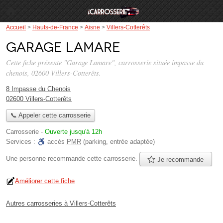
Accueil
>
Hauts-de-France
>
Aisne
>
Villers-Cotterêts
Garage Lamare
Cette fiche présente "Garage Lamare", carrosserie située
impasse du
chenois
, 02600 Villers-Cotterêts.
8 Impasse du Chenois
02600 Villers-Cotterêts
📞 Appeler cette carrosserie
Carrosserie
-
Ouverte jusqu'à 12h
Services :
accès
PMR
(parking, entrée adaptée)
Une personne
recommande
cette carrosserie.
Je recommande
Améliorer cette fiche
Autres carrosseries à Villers-Cotterêts