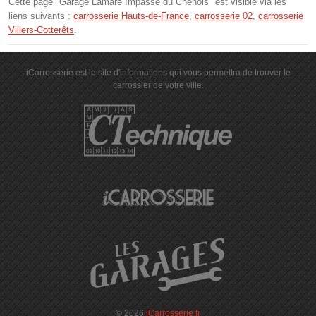
Cette page "Garage Lamare Impasse du Chenois" est visible via les
liens suivants :
carrosserie Hauts-de-France
,
carrosserie 02
,
carrosserie
Villers-Cotterêts
.
iCarrosserie est le site d'informations qui vous permettra de trouver le
carrossier de votre ville.
© 2026
iCarrosserie.fr