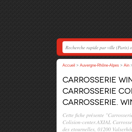
Accueil
>
Auvergne-Rhône-Alpes
>
Ain
Carrosserie WIN
CARROSSERIE Co
Carrosserie. WI
Cette fiche présente "Carros
Colision-center.AXIAL Carrosse
des etournelles
, 01200 Valserhô