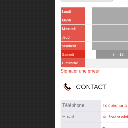
Lundi
Mardi
Mercredi
Jeudi
Vendredi
Samedi
8h - 12h
Dimanche
Signaler une erreur
Contact
Téléphone
Téléphoner à 
Email
florent.w