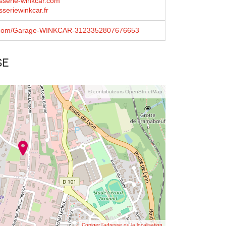
sserie-winkcar.com
seriewinkcar.fr
.com/Garage-WINKCAR-3123352807676653
se
© contributeurs OpenStreetMap
Corriger l’adresse ou la localisation