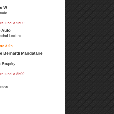
ie W
tade
re lundi à 9h00
e Auto
chal Leclerc
re à 9h
e Bernardi Mandataire
t-Exupéry
re lundi à 8h00
eneve