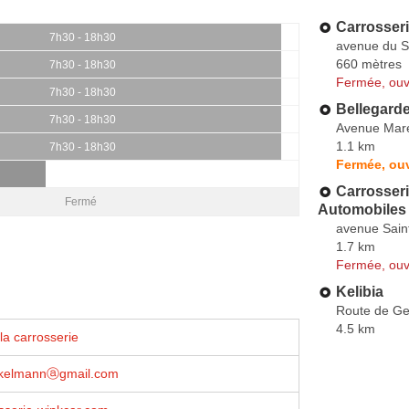
Carrosser
7h30 - 18h30
avenue du S
660 mètres
7h30 - 18h30
Fermée, ouv
7h30 - 18h30
Bellegard
7h30 - 18h30
Avenue Mare
1.1 km
7h30 - 18h30
Fermée, ouv
Carrosseri
Fermé
Automobiles
avenue Sain
1.7 km
Fermée, ouv
Kelibia
Route de G
4.5 km
la carrosserie
inkelmannⓐgmail.com