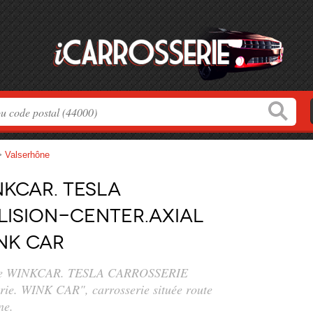
>
Valserhône
KCAR. TESLA
lision-center.AXIAL
NK CAR
serie WINKCAR. TESLA CARROSSERIE
rie. WINK CAR", carrosserie située
route
ne.