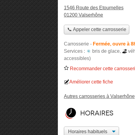
1546 Route des Etournelles
01200 Valserhône
📞 Appeler cette carrosserie
Carrosserie
-
Fermée, ouvre à 8
Services :
bris de glace
,
véh
accessibles)
Recommander cette carrosser
Améliorer cette fiche
Autres carrosseries à Valserhône
Horaires