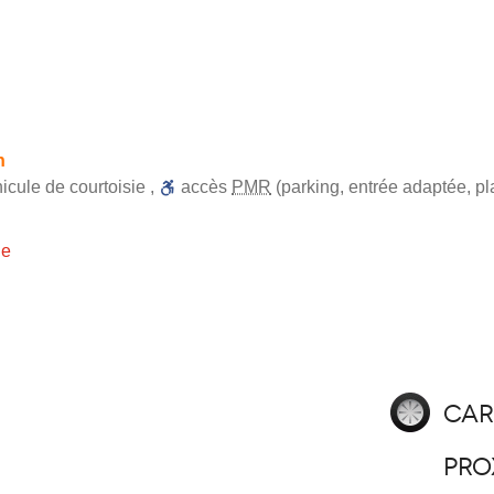
h
icule de courtoisie
,
accès
PMR
(parking, entrée adaptée, pl
ie
Car
pro