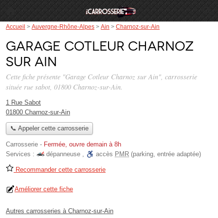
Accueil
>
Auvergne-Rhône-Alpes
>
Ain
>
Charnoz-sur-Ain
Garage Cotleur Charnoz
sur Ain
Cette fiche présente "Garage Cotleur Charnoz sur Ain", carrosserie
située
rue sabot
, 01800 Charnoz-sur-Ain.
1 Rue Sabot
01800 Charnoz-sur-Ain
📞 Appeler cette carrosserie
Carrosserie
-
Fermée, ouvre demain à 8h
Services :
dépanneuse
,
accès
PMR
(parking, entrée adaptée)
Recommander cette carrosserie
Améliorer cette fiche
Autres carrosseries à Charnoz-sur-Ain