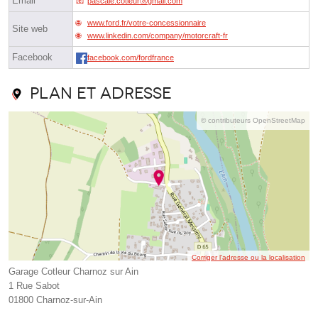
Email
pascale.cotleurⓐgmail.com
www.ford.fr/votre-concessionnaire
Site web
www.linkedin.com/company/motorcraft-fr
Facebook
facebook.com/fordfrance
Plan et adresse
© contributeurs OpenStreetMap
Corriger l’adresse ou la localisation
Garage Cotleur Charnoz sur Ain
1 Rue Sabot
01800 Charnoz-sur-Ain