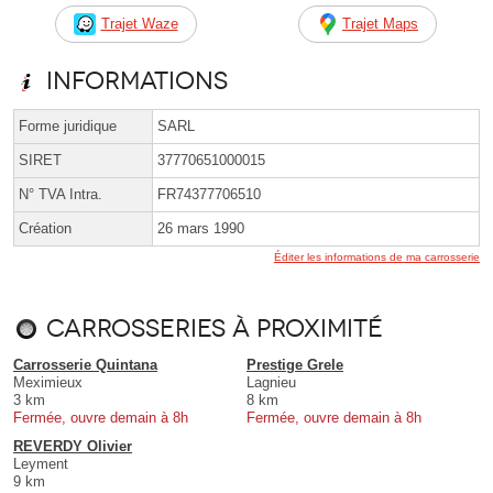
Trajet Waze
Trajet Maps
Informations
Forme juridique
SARL
SIRET
37770651000015
N° TVA Intra.
FR74377706510
Création
26 mars 1990
Éditer les informations de ma carrosserie
Carrosseries à proximité
Carrosserie Quintana
Prestige Grele
Meximieux
Lagnieu
3 km
8 km
Fermée, ouvre demain à 8h
Fermée, ouvre demain à 8h
REVERDY Olivier
Leyment
9 km